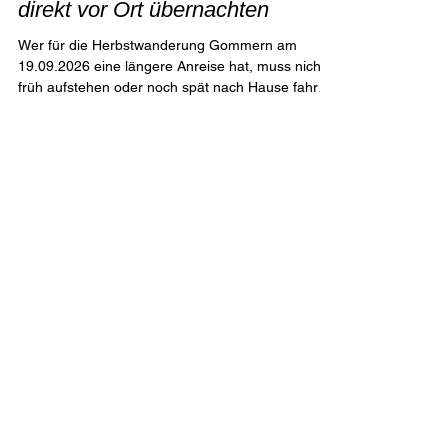
9. Juni
1 Min. Lesezeit
Herbstwanderung Gommern
2026 – Entspannt anreisen und
direkt vor Ort übernachten
Wer für die Herbstwanderung Gommern am
19.09.2026 eine längere Anreise hat, muss nicht
früh aufstehen oder noch spät nach Hause fahren.
Direkt am Veranstaltungsort, dem Plattensee in
Dannigkow, gibt es verschiedene
Übernachtungsmöglichkeiten. Ob mit dem
Wohnmobil, dem eigenen Zelt oder in einer festen
Unterkunft – hier könnt ihr euer
Wanderwochenende ganz entspannt gestalten
und seid am Veranstaltungstag bereits vor Ort.
Stellt euch vor: Am Abend vor der Wanderung am
See sitz